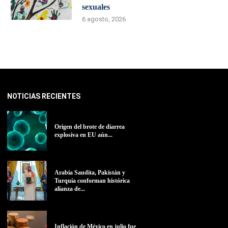
sexuales
6 agosto, 2026
NOTICIAS RECIENTES
Origen del brote de diarrea
explosiva en EU aún...
Arabia Saudita, Pakistán y
Turquía conforman histórica
alianza de...
Inflación de México en julio fue