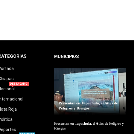
CATEGORÍAS
MUNICIPIOS
Portada
Chiapas
DESTACADO
Nacional
Internacional
Presentan en Tapachula, el Atlas de
Peligros y Riesgos
Nota Roja
Política
Presentan en Tapachula, el Atlas de Peligros y
Riesgos
Deportes