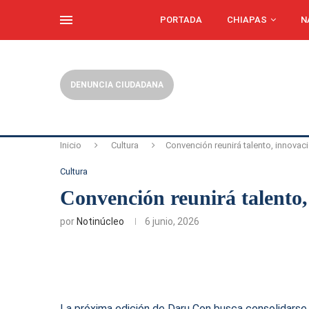
PORTADA
CHIAPAS
N
DENUNCIA CIUDADANA
Inicio
Cultura
Convención reunirá talento, innovac
Cultura
Convención reunirá talento,
por
Notinúcleo
6 junio, 2026
La próxima edición de Daru Con busca consolidarse