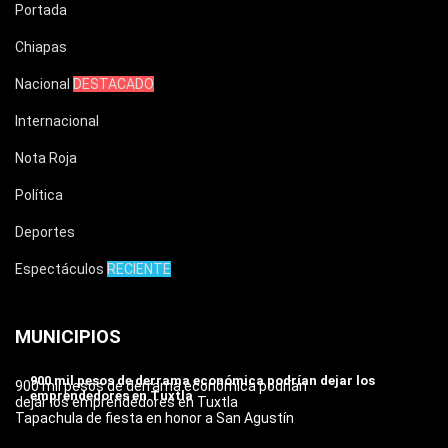
Portada
Chiapas
Nacional
DESTACADO
Internacional
Nota Roja
Política
Deportes
Espectáculos
RECIENTE
MUNICIPIOS
900 mil pesos de derrama económica podrían dejar los
900 mil pesos de derrama económica podrían
emprendedores en Tuxtla
dejar los emprendedores en Tuxtla
Tapachula de fiesta en honor a San Agustín