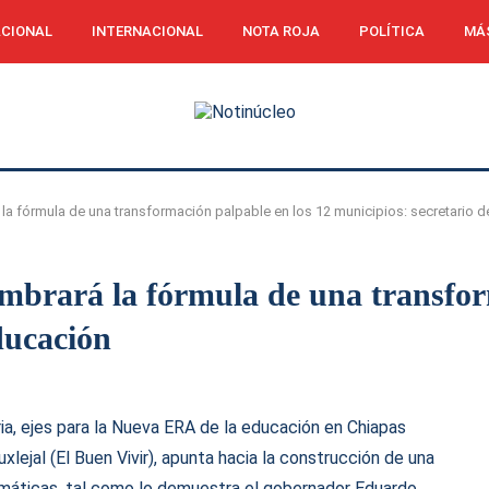
CIONAL
INTERNACIONAL
NOTA ROJA
POLÍTICA
MÁ
a fórmula de una transformación palpable en los 12 municipios: secretario 
brará la fórmula de una transform
ducación
aria, ejes para la Nueva ERA de la educación en Chiapas
lejal (El Buen Vivir), apunta hacia la construcción de una
emáticas, tal como lo demuestra el gobernador Eduardo