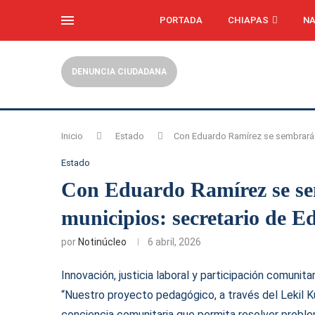
PORTADA
CHIAPAS
NA
DENUNCIA CIUDADANA
Inicio
Estado
Con Eduardo Ramírez se sembrará l
Estado
Con Eduardo Ramírez se sem
municipios: secretario de E
por
Notinúcleo
6 abril, 2026
Innovación, justicia laboral y participación comunit
“Nuestro proyecto pedagógico, a través del Lekil Kux
conciencia comunitaria que permita resolver probl