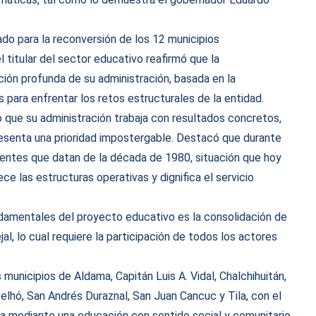
ado para la reconversión de los 12 municipios
l titular del sector educativo reafirmó que la
ión profunda de su administración, basada en la
 para enfrentar los retos estructurales de la entidad.
ó que su administración trabaja con resultados concretos,
esenta una prioridad impostergable. Destacó que durante
entes que datan de la década de 1980, situación que hoy
e las estructuras operativas y dignifica el servicio
damentales del proyecto educativo es la consolidación de
jal, lo cual requiere la participación de todos los actores
 municipios de Aldama, Capitán Luis A. Vidal, Chalchihuitán,
elhó, San Andrés Duraznal, San Juan Cancuc y Tila, con el
za mediante una educación con sentido social y comunitario.