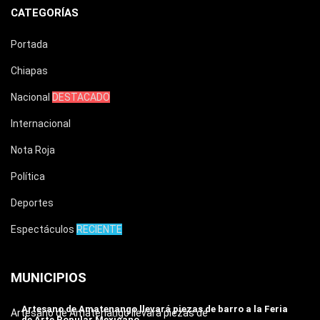
CATEGORÍAS
Portada
Chiapas
Nacional
DESTACADO
Internacional
Nota Roja
Política
Deportes
Espectáculos
RECIENTE
MUNICIPIOS
Artesano de Amatenango llevará piezas de barro a la Feria
Artesano de Amatenango llevará piezas de
de Arte Popular Mexicano