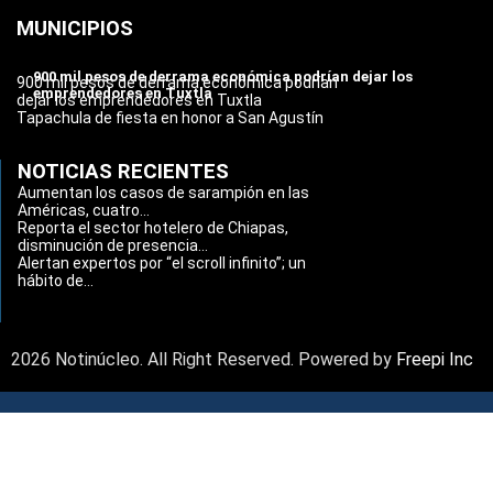
MUNICIPIOS
900 mil pesos de derrama económica podrían dejar los
900 mil pesos de derrama económica podrían
emprendedores en Tuxtla
dejar los emprendedores en Tuxtla
Tapachula de fiesta en honor a San Agustín
NOTICIAS RECIENTES
Aumentan los casos de sarampión en las
Américas, cuatro...
Reporta el sector hotelero de Chiapas,
disminución de presencia...
Alertan expertos por “el scroll infinito”; un
hábito de...
2026 Notinúcleo. All Right Reserved. Powered by
Freepi Inc