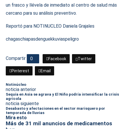
un frasco y llévela de inmediato al centro de salud más
cercano para su análisis preventivo.
Reportó para NOTINUCLEO Daniela Grajales
chagas
chiapas
dengue
kkuvias
peligro
Compartir
0
Facebook
Twitter
Pinterest
Email
Notinúcleo
noticia anterior
Sequía en Asia se agrava y El Niño podría intensificar la crisis
agrícola
noticia siguiente
Desabasto y afectaciones en el sector marisquero por
temporada de lluvias
Mira esto
Más de 31 mil anuncios de medicamentos