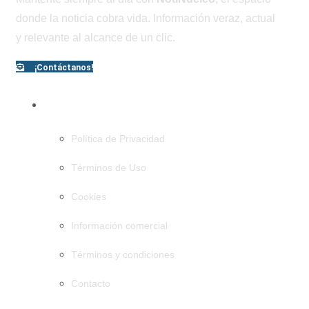
donde la noticia cobra vida. Información veraz, actual
y relevante al alcance de un clic.
¡Contáctanos!
PÁGINAS
Política de Privacidad
Términos de Uso
Cookies
Información comercial
Términos y condiciones
Contacto