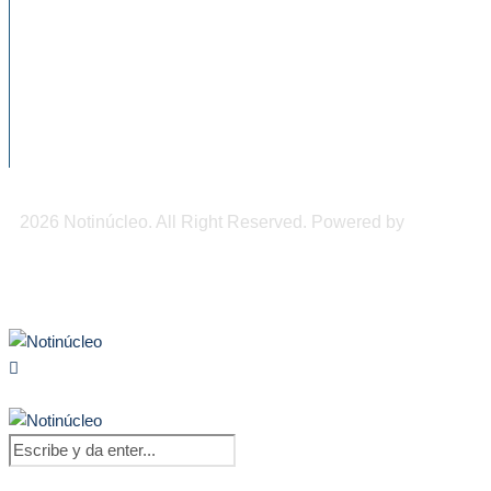
inversión y empleo formal...
Tuxtla Gutiérrez, municipio con más
incidencia de delitos sexuales
Chiapas recibió más de 2 mil mdd en
remesas...
2026 Notinúcleo. All Right Reserved. Powered by
Freepi
Inc