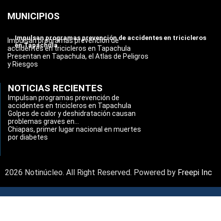
MUNICIPIOS
Impulsan programas prevención de accidentes en tricicleros
Impulsan programas prevención de
en Tapachula
accidentes en tricicleros en Tapachula
Presentan en Tapachula, el Atlas de Peligros
y Riesgos
NOTICIAS RECIENTES
Impulsan programas prevención de
accidentes en tricicleros en Tapachula
Golpes de calor y deshidratación causan
problemas graves en...
Chiapas, primer lugar nacional en muertes
por diabetes
2026 Notinúcleo. All Right Reserved. Powered by
Freepi Inc