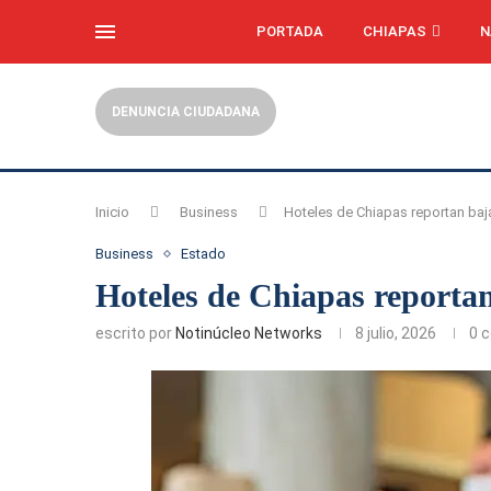
PORTADA
CHIAPAS
N
DENUNCIA CIUDADANA
Inicio
Business
Hoteles de Chiapas reportan ba
Business
Estado
Hoteles de Chiapas reporta
escrito por
Notinúcleo Networks
8 julio, 2026
0 