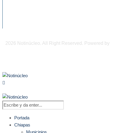
problemas graves en...
Chiapas, primer lugar nacional en muertes
por diabetes
2026 Notinúcleo. All Right Reserved. Powered by
Freepi
Inc
Portada
Chiapas
Municipios