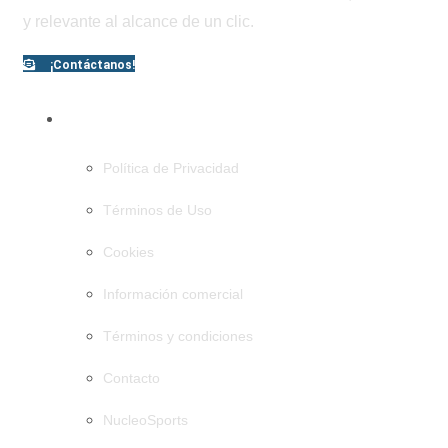
y relevante al alcance de un clic.
¡Contáctanos!
PÁGINAS
Política de Privacidad
Términos de Uso
Cookies
Información comercial
Términos y condiciones
Contacto
NucleoSports