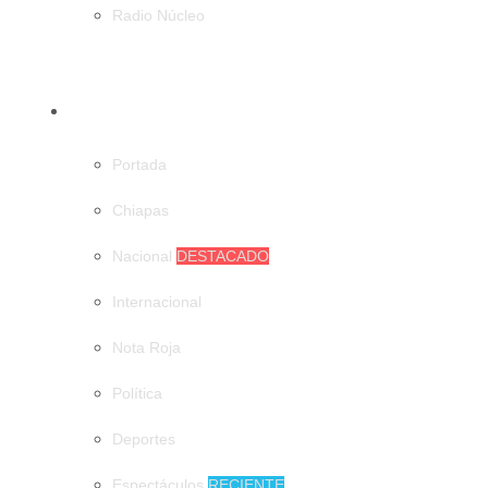
Radio Núcleo
CATEGORÍAS
Portada
Chiapas
Nacional
DESTACADO
Internacional
Nota Roja
Política
Deportes
Espectáculos
RECIENTE