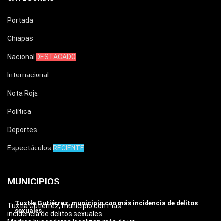
Portada
Chiapas
Nacional
DESTACADO
Internacional
Nota Roja
Política
Deportes
Espectáculos
RECIENTE
MUNICIPIOS
Tuxtla Gutiérrez, municipio con más incidencia de delitos
Tuxtla Gutiérrez, municipio con más
sexuales
incidencia de delitos sexuales