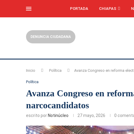
PORTADA
CHIAPAS
N
DENUNCIA CIUDADANA
Inicio
Política
Avanza Congreso en reforma elect
Política
Avanza Congreso en reforma
narcocandidatos
escrito por
Notinúcleo
27 mayo, 2026
0 comenta