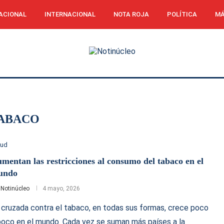
ACIONAL
INTERNACIONAL
NOTA ROJA
POLÍTICA
MÁ
ABACO
lud
mentan las restricciones al consumo del tabaco en el
undo
r
Notinúcleo
4 mayo, 2026
 cruzada contra el tabaco, en todas sus formas, crece poco
poco en el mundo. Cada vez se suman más países a la