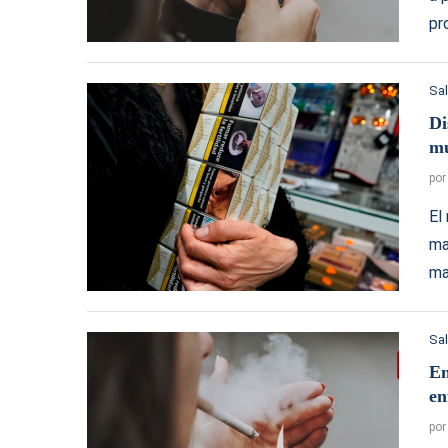
pr
Sa
Di
mu
po
El
ma
ma
Sa
En
en
po