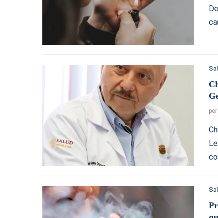
De
ca
Sa
Ch
Ge
po
Ch
Le
co
Sa
Pr
qu