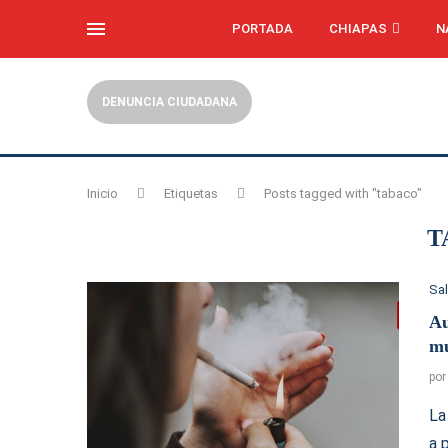
PORTADA
CHIAPAS
N
DENUNCIA CIUDADANA
Inicio
Etiquetas
Posts tagged with "tabaco"
T
Sa
Au
m
po
La
a 