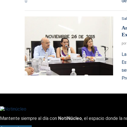
de
Sa
An
Ex
po
La
Es
se
Pr
Mantente siempre al día con
NotiNúcleo
, el espacio donde la n