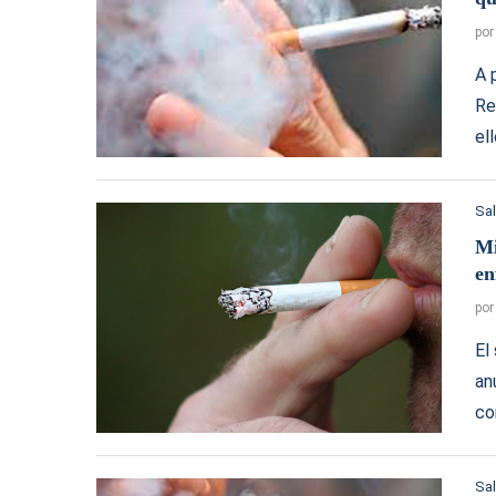
po
A 
Re
el
Sa
Mi
en
po
El
an
co
Sa