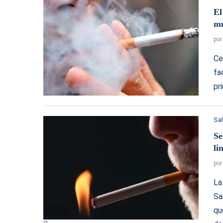
El
m
po
Ce
fa
pr
Sa
Se
li
po
La
Sa
qu