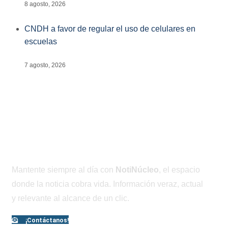
8 agosto, 2026
CNDH a favor de regular el uso de celulares en
escuelas
7 agosto, 2026
Mantente siempre al día con
NotiNúcleo
, el espacio
donde la noticia cobra vida. Información veraz, actual
y relevante al alcance de un clic.
¡Contáctanos!